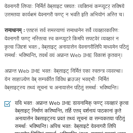
देवनागरी लिप्याः निर्मिर्तं वेब्‌साइट पश्यतः व्यक्तिनां कम्प्युटर् सविषये
उत्तमतया कार्यक्षमं देवनागरी फण्ट् न भवति इति अभियोगं अस्ति च।
समाधानम्‌ :
एतदृसं सर्व समस्याणां समाधानेन सर्वे व्यवहारकारिणः
देवनागरी फण्ट् नस्तित्वा स्व कम्प्युटरे किमपि सफ्टवेरं व्यवहारं न
कृत्वा जिदृशं भवतः, वेब्‌साइट् अनायासेन देवनागरीलिपि माध्यमेन पठितुं
समर्थाः भविष्यन्ति, तदर्थं वयं अप्रान्त Web IME विकाशं कृतवान्‌।
अप्रान्त Web IME भवतः वेब्‌साइट् निर्मितं एका स्वतन्त्र व्यवस्था।
येन साहाज्येण वेब् सम्पर्कीत विविध ब्राउजर्‌ भवद्‌भीः निर्मितं
वेब्‌साइट्‌स्य तथ्यं सूचनां च अनायासेन पठितुं समर्थाः भविष्यन्ति।
यदि भवतः अप्रान्त Web IME डायनामिक्‌ फण्ट्‌ व्यवहारं कृत्वा
वेब्‌साइट्‌ निर्माणं करिष्यन्ति, तर्हि एतद्‌ दर्शनायं पाठकानां कृते
अनायासेन वेबसाइट्‌स्य प्रदतं तथ्यं सूचनां वा सम्यकतया पठितुं
समर्थाः भविष्यन्ति। अपिच भवतः वेब्‌साइटे देवनागरी लिपि