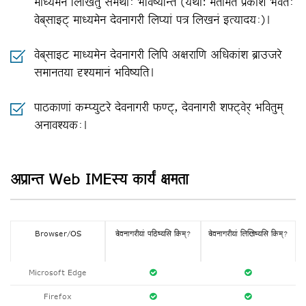
माध्यमेन लिखितुं समर्थाः भविष्यन्ति (यथा: मतामतं प्रकाशं भवतः
वेब्‌साइट्‌ माध्यमेन देवनागरी लिप्यां पत्र लिखनं इत्यादयः)।
वेब्‌साइट माध्यमेन देवनागरी लिपि अक्षराणि अधिकांश ब्राउजरे
समानतया दृश्यमानं भविष्यति।
पाठकाणां कम्प्युटरे देवनागरी फण्ट्‌, देवनागरी शफ्ट्‌वेर्‌ भवितुम्‌
अनावश्यकः।
अप्रान्त Web IMEस्य कार्यं क्षमता
Browser/OS
देवनागरीयां पठिष्यसि किम्‌?
देवनागरीयां लिखिष्यसि किम्‌?
Microsoft Edge
Firefox