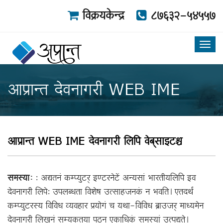
विक्रयकेन्द्र
८७६३२-५४५५७
Toggl
navig
आप्रान्त देवनागरी WEB IME
आप्रान्त WEB IME देवनागरी लिपि वेब्‌साइटश्च
समस्याः
: अद्यतनं कम्प्युटर् इण्टरनेटें अन्यसां भारतीयलिपि इव
देवनागरी लिपे: उपलब्धता विशेष उत्साहजनकं न भवति। एतदर्थं
कम्प्युटरस्य विविध व्यवहार प्रयोगं च यथा-विविध ब्राउजर्‌ माध्यमेन
देवनागरी लिखनं सम्यकतया पठन एकाधिकं समस्यां उत्पद्यते।